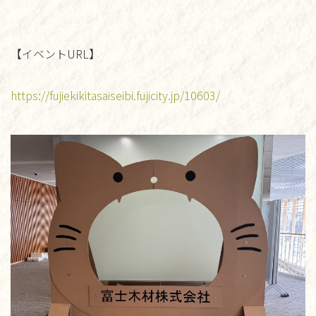
【イベントURL】
https://fujiekikitasaiseibi.fujicity.jp/10603/