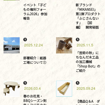
イベント「子ど
新ブランド
もの権利フォー
「MIKANSEI」
ラム2026」参加
第1弾プロダクト
報告
「ふじさんない
す」 【前
編】 開発秘話
2025.12.24
2025.11.5
「芸術の秋」に
ちなんだ木工品
部署紹介：紙器
の加工機械
工場について①
「Shop Bot」の
ご紹介
2026.03.4
2025.09.24
春のお花見・
BBQシーズン到
【商品Q＆A ダ
来！フジモクお