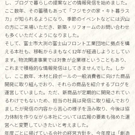
し、ブログで暮らしの提案などの情報発信を始めました。
ここ数年、その蓄積もあって「フジモクの家・キト暮ラス
カ」が知られるようになり、季節のイベントなどには沢山
の方にご来場いただき、新築・リフォームのお問い合わせ
も多くいただくようになりました。
そして、富士市大渕の富士山フロント工業団地に拠点を構
える本社も、移転からまもなく
年が経過しようとしてい
12
ます。物流関連事業では対象が企業様ということもあり、
これまで積極的な情報発信はしてきませんでした。しか
し、ここ数年、木材と段ボールの一般消費者に向けた商品
開発に取り組んでおり、それらの商品を紹介するブログを
運営していました。ただ、新商品が定期的に開発されてい
るわけでもないため、担当の社員は発信に取り組んでおり
ましたが発信の内容から苦心の様子を汲み取り、今後は協
力体制を作りながら本社については広報の要素も強めた運
営へと変更していきたいと考えました。
年度ごとに掲げている会社の経営方針を、今年度は「創造