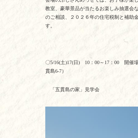
教室、豪華景品が当たるお楽しみ抽選会
のご相談、２０２６年の住宅税制と補助
す。
〇
5/16(
土
)17(
日
)
10
：
00
～
17
：
00
開催場
貫島
6-7
）
「五貫島の家」見学会