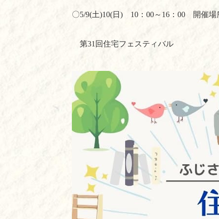
〇
5/9(
土
)10(
日
)
10
：
00
～
16
：
00
開催場
第
31
回住宅フェスティバル