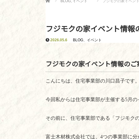
BLOG
,
イベント
フジモクの家イベン
フジモクの家イベント情報
2026.05.6
BLOG
、
イベント
フジモクの家イベント情報のご
こんにちは、住宅事業部の川口昌子です
今回私からは住宅事業部が主催する
5
月の
その前に、住宅事業部である「フジモク
富士木材株式会社では、
4
つの事業部に分