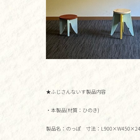
★ふじさんないす製品内容
・本製品(材質：ひのき)
製品名：のっぽ 寸法：L900×W450×24t