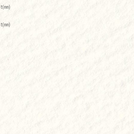
(㎜)
(㎜)